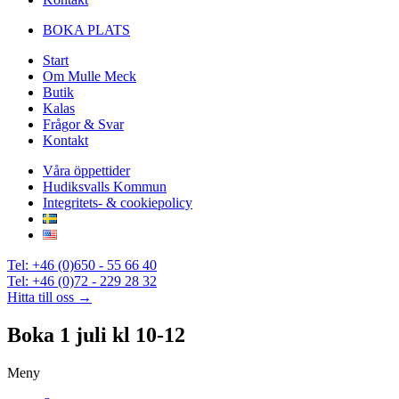
BOKA PLATS
Start
Om Mulle Meck
Butik
Kalas
Frågor & Svar
Kontakt
Våra öppettider
Hudiksvalls Kommun
Integritets- & cookiepolicy
Tel: +46 (0)650 - 55 66 40
Tel: +46 (0)72 - 229 28 32
Hitta till oss →
Boka 1 juli kl 10-12
Meny