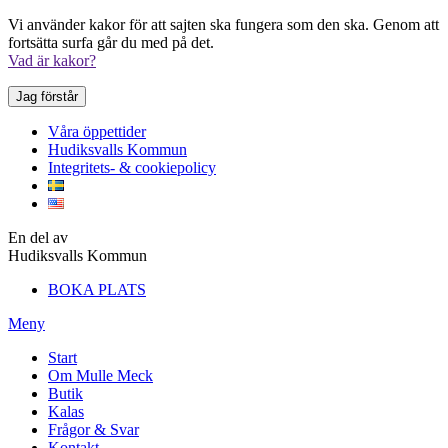
Vi använder kakor för att sajten ska fungera som den ska. Genom att
fortsätta surfa går du med på det.
Vad är kakor?
Jag förstår
Våra öppettider
Hudiksvalls Kommun
Integritets- & cookiepolicy
En del av
Hudiksvalls Kommun
BOKA PLATS
Meny
Start
Om Mulle Meck
Butik
Kalas
Frågor & Svar
Kontakt